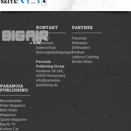
SEITE:
1
...
3
4
KONTAKT
PARTNER
Kontakt /
Paranoia
Impressum
Ridewear
Datenschutz
Dirtmasters
Nutzungsbedingungen
Festival
Upforce Clothing
Paranoia
Beddo Bikes
Publishing Group
Hastener Str.149,
42855 Remscheid
info@paranoia-
publishing.de
PARANOIA
PUBLISHING
Mountainbike
Rider Magazine
BMX Rider
Magazine
Spoke Magazine
Big Air TV
Kustom Car