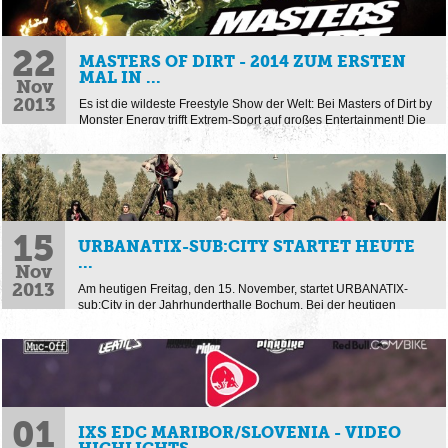
22
MASTERS OF DIRT - 2014 ZUM ERSTEN
MAL IN ...
Nov
2013
Es ist die wildeste Freestyle Show der Welt: Bei Masters of Dirt by
Monster Energy trifft Extrem-Sport auf großes Entertainment! Die
Weltelite der Freestyle-Szene aus ...
15
URBANATIX-SUB:CITY STARTET HEUTE
...
Nov
2013
Am heutigen Freitag, den 15. November, startet URBANATIX-
sub:City in der Jahrhunderthalle Bochum. Bei der heutigen
Pressekonferenz stellte Projektinitiator und Regisseur ...
01
IXS EDC MARIBOR/SLOVENIA - VIDEO