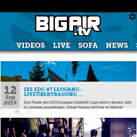
VIDEOS
LIVE
SOFA
NEWS
12
IXS EDC #7 LEOGANG -
LIVEÜBERTRAGUNG ...
Sep
2014
Das Finale des iXS European Downhill Cups wird in diesem Jahr
in Leogang ausgetragen. Dieser Anlass wird live im Internet
übertragen und somit soll an dieser Stelle ...