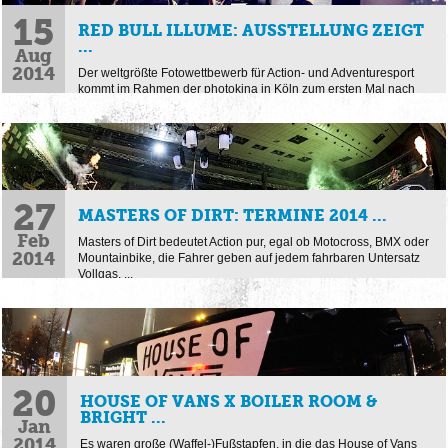
15
RED BULL ILLUME: AUSSTELLUNG ZEIGT
...
Aug
2014
Der weltgrößte Fotowettbewerb für Action- und Adventuresport
kommt im Rahmen der photokina in Köln zum ersten Mal nach
Europa. Die besten Bilder des Wettbewerbes sind ...
27
MASTERS OF DIRT: TERMINE 2014 ...
Feb
Masters of Dirt bedeutet Action pur, egal ob Motocross, BMX oder
2014
Mountainbike, die Fahrer geben auf jedem fahrbaren Untersatz
Vollgas. ...
20
HOUSE OF VANS X BOILER ROOM &
BRIGHT ...
Jan
2014
Es waren große (Waffel-)Fußstapfen, in die das House of Vans