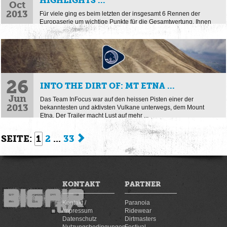
HIGHLIGHTS ...
Oct
2013
Für viele ging es beim letzten der insgesamt 6 Rennen der
Europaserie um wichtige Punkte für die Gesamtwertung. Ihnen
machten es die extrem nassen und nebligen ...
26
INTO THE DIRT OF: MT ETNA ...
Jun
Das Team InFocus war auf den heissen Pisten einer der
2013
bekanntesten und aktivsten Vulkane unterwegs, dem Mount
Etna. Der Trailer macht Lust auf mehr ...
SEITE:
1
2
...
33
KONTAKT
PARTNER
Kontakt /
Paranoia
Impressum
Ridewear
Datenschutz
Dirtmasters