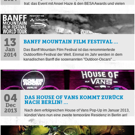
trat: das Event mit Angel Haze & den BESA Awards und vielen
anderen Künstlern zelebrierte zwei Tage ...
13
BANFF MOUNTAIN FILM FESTIVAL ...
Jan
Das Banff Mountain Film Festival ist das renommierteste
2014
Outdoorfilm-Festival der Welt. Einmal im Jahr werden in dem
kanadischen Banff die sogenannten "Outdoor-Oscars" ...
04
DAS HOUSE OF VANS KOMMT ZURÜCK
NACH BERLIN! ...
Dec
2013
Nach dem erfolgreichen House of Vans Pop-Up im Januar 2013,
kündigt Vans nun eine zweite temporäre Residenz in Berlin an!
Während tausende Fashion Fans, Sneaker Heads, ...