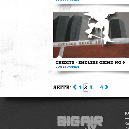
Check www.endlessgrind.eu One afternoon on 
the 15th at the ...
CREDITS - ENDLESS GRIND NO 9
VOR 15 JAHREN
Das ist der Abspann der neunten DVD des End
Grind Skatepunk Video Mags, ...
SEITE:
1
2
3
...
4
K
Ko
Da