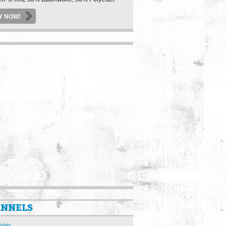
Y NOW!
NNELS
ider