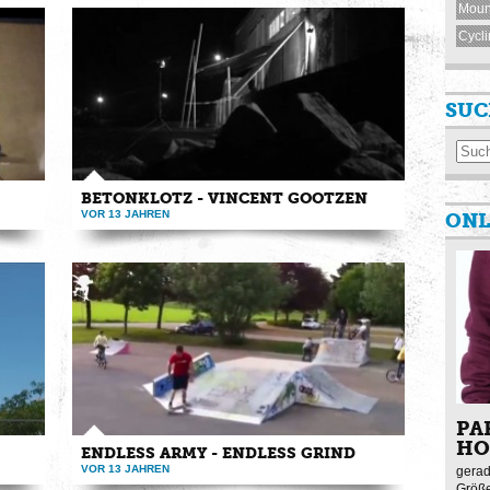
Moun
Cycli
SUC
BETONKLOTZ - VINCENT GOOTZEN
VOR 13 JAHREN
ONL
ate
endlessgrind.eu vincentgootzen.com
timkorbmacher.com This is the ...
PA
HO
ENDLESS ARMY - ENDLESS GRIND
VOR 13 JAHREN
gerad
Größe