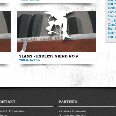
Dirt M
Oct.
http://www.endlessgrind.eu Hier ein kleiner Clip von
Redak
der 15. Endless ...
Endle
Circl
Youth
Cam
Bam H
Upfor
Dirt 
SLAMS - ENDLESS GRIND NO 9
VOR 15 JAHREN
less
Das ist der Slam-Part aus der neunten DVD des
Endless Grind Skatepunk Video ...
ONTAKT
PARTNER
ntakt / Impressum
Paranoia Ridewear
tenschutz
Dirtmasters Festival