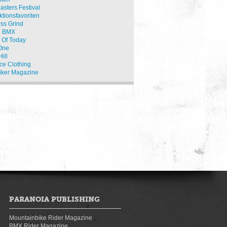
asters Festival
tionsfavoriten
ss Grind
e BMX
 Of Today
One
ill
ce Clothing
Biker Magazine
PARANOIA PUBLISHING
Mountainbike Rider Magazine
BMX Rider Magazine