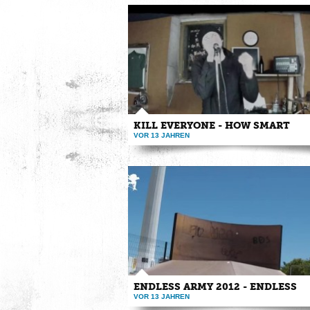
KILL EVERYONE - HOW SMART
VOR 13 JAHREN
Musikvideo zum Bonustrack "how smart that i h
you" ...
ENDLESS ARMY 2012 - ENDLESS
VOR 13 JAHREN