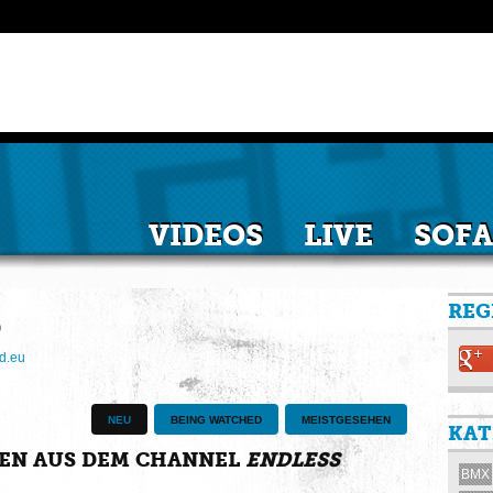
VIDEOS
LIVE
SOFA
REG
D
d.eu
NEU
BEING WATCHED
MEISTGESEHEN
KAT
RIEN AUS DEM CHANNEL
ENDLESS
BMX