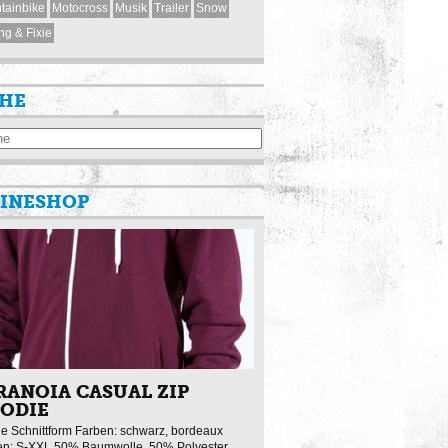
tainbike
Motocross
Musik
Trailer
Snow
ng & Fixie
HE
INESHOP
RANOIA CASUAL ZIP
ODIE
e Schnittform Farben: schwarz, bordeaux
n: S-XXL 50% Baumwolle, 50% Polyester