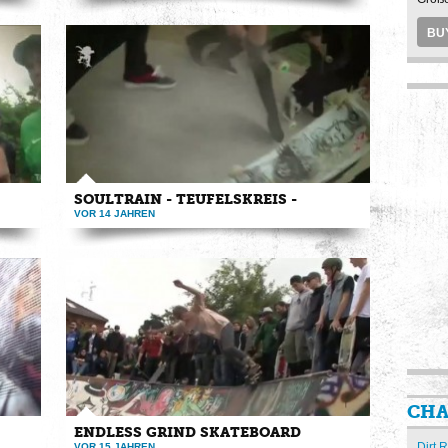
. Mehr
www.endlessgrind.eu Here is the clip of the endless
grind team. Some get ...
BU
SOULTRAIN - TEUFELSKREIS -
VOR 14 JAHREN
ip of
Check endlessgrind.eu The Soultrain-Teufelskreis
happened at Ulenberg ...
CHA
ENDLESS GRIND SKATEBOARD
Dirt R
VOR 15 JAHREN