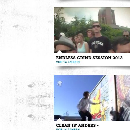
Hier seht ihr den Endless Grind Teamclip 2012
über Endless Grind ...
ENDLESS GRIND SESSION 2012
VOR 14 JAHREN
http://www.endlessgrind.eu Here you see the cl
the Endless Grind ...
CLEAN IS' ANDERS -
VOR 14 JAHREN