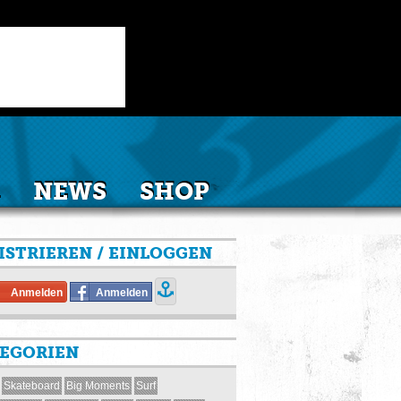
NEWS
SHOP
ISTRIEREN / EINLOGGEN
Anmelden
Anmelden
EGORIEN
Skateboard
Big Moments
Surf